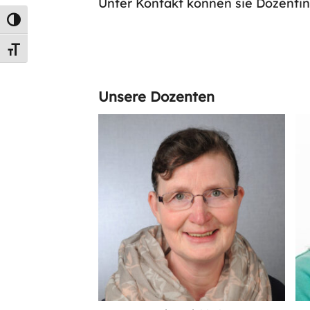
Unter Kontakt können sie Dozentin
Umschalten auf hohe Kontraste
Schrift vergrößern
Unsere Dozenten