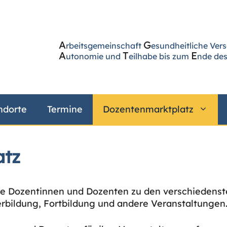
A
G
rbeitsgemeinschaft
esundheitliche Ver
A
T
E
utonomie und
eilhabe bis zum
nde des
ndorte
Termine
Dozentenmarktplatz
atz
rene Dozentinnen und Dozenten zu den verschiedens
erbildung, Fortbildung und andere Veranstaltungen